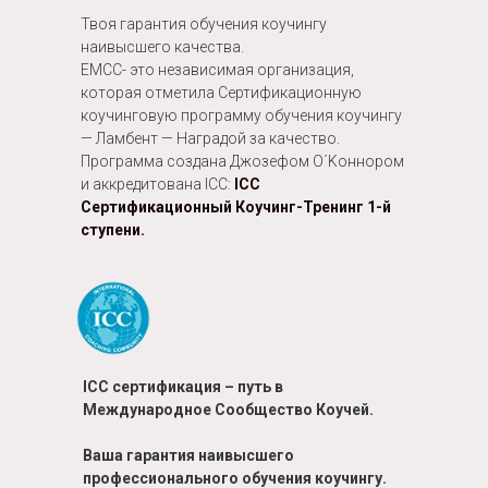
Твоя гарантия обучения коучингу
наивысшего качества.
EMCC- это независимая организация,
которая отметила Cертификационную
коучинговую программу обучения коучингу
— Ламбент — Наградой за качество.
Программа создана Джозефом О´Kоннором
и аккредитована ICC:
ICC
Сертификационный Коучинг-Тренинг 1-й
ступени.
ICC сертификация – путь в
Международное Сообщество Коучей.
Ваша гарантия
наивысшего
профессионального
обучения коучингу.