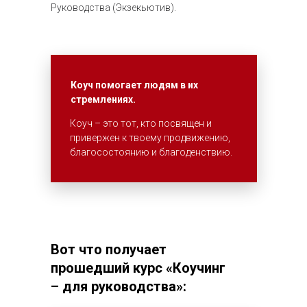
Руководства (Экзекьютив).
Коуч помогает
людям в их
стремлениях.
Коуч – это тот, кто посвящен и
привержен к твоему продвижению,
благосостоянию и благоденствию.
Вот что получает
прошедший курс
«Коучинг
– для
руководства»: