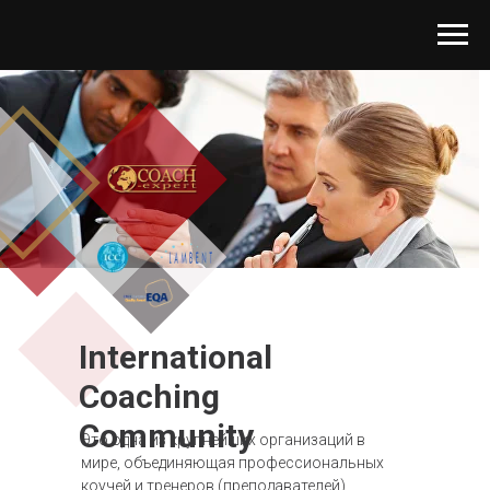
International
Coaching
Community
Это одна из крупнейших организаций в
мире, объединяющая профессиональных
коучей и тренеров (преподавателей)