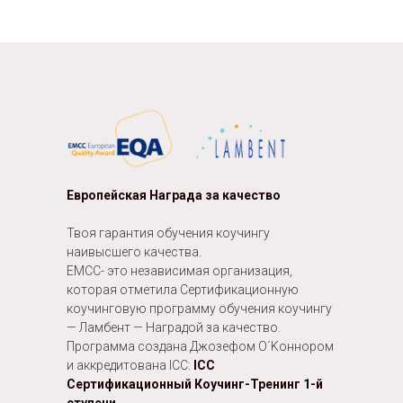
Европейская Награда за качествo
Твоя гарантия обучения коучингу
наивысшего качества.
EMCC- это независимая организация,
которая отметила Cертификационную
коучинговую программу обучения коучингу
— Ламбент — Наградой за качество.
Программа создана Джозефом О´Kоннором
и аккредитована ICC:
ICC
Сертификационный Коучинг-Тренинг 1-й
ступени.